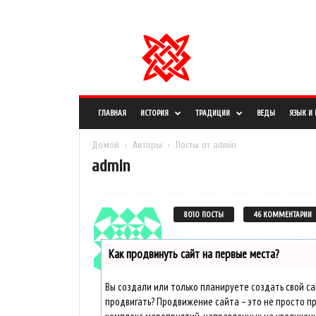
СРЕДА, 23 МАРТА, 2022
РЕГИСТРАЦИЯ / АВТОРИЗАЦИЯ
О САЙТЕ
ПРАВОО
И
н
ф
о
р
м
ГЛАВНАЯ
ИСТОРИЯ
ТРАДИЦИИ
ВЕДЫ
ЯЗЫК И
а
ц
Домой
Авторы
Посты от admin
и
admin
о
н
н
ы
8010 ПОСТЫ
46 КОММЕНТАРИИ
й
п
Как продвинуть сайт на первые места?
о
р
т
Вы создали или только планируете создать свой сай
а
продвигать? Продвижение сайта – это не просто пр
л