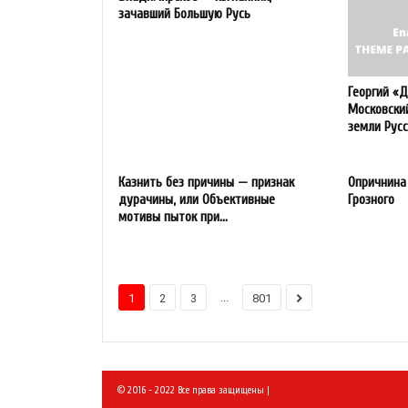
зачавший Большую Русь
Георгий «
Московски
земли Русс
Казнить без причины — признак
Опричнина
дурачины, или Объективные
Грозного
мотивы пыток при...
...
1
2
3
801
© 2016 - 2022 Все права защищены |