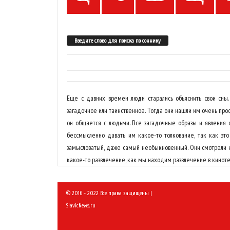
Введите слово для поиска по соннику
Еще с давних времен люди старались объяснить свои сны. 
загадочное или таинственное. Тогда они нашли им очень прос
он общается с людьми. Все загадочные образы и явления он
бессмысленно давать им какое-то толкование, так как эт
замысловатый, даже самый необыкновенный. Они смотрели е
какое-то развлечение, как мы находим развлечение в киноте
© 2016 - 2022 Все права защищены |
SlavicNews.ru