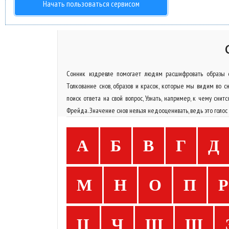
Начать пользоваться сервисом
Сонник издревле помогает людям расшифровать образы с
Толкование снов, образов и красок, которые мы видим во с
поиск ответа на свой вопрос, Узнать, например, к чему сни
Фрейда. Значение снов нельзя недооценивать, ведь это голос
А
Б
В
Г
Д
М
Н
О
П
Р
Ц
Ч
Ш
Щ