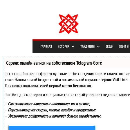
СРЕДА, 23 МАРТА, 2022
РЕГИСТРАЦИЯ / АВТОРИЗАЦИЯ
О САЙТЕ
ПРАВОО
И
н
ф
о
р
м
а
ц
и
о
ГЛАВНАЯ
ИСТОРИЯ
ТРАДИЦИИ
ВЕДЫ
ЯЗЫК И
н
н
ы
й
Сервис онлайн-записи на собственном Telegram-боте
п
о
р
Тот, кто работает в сфере услуг, знает — без ведения записи клиентов ни
т
тоже. Нашли самый бюджетный и оптимальный вариант:
сервис VisitTime.
а
л
Для новых пользователей
первый месяц бесплатно
.
Чат-бот для мастеров и специалистов, который упрощает ведение записе
—
Сам записывает клиентов и напоминает им о визите;
—
Персонализирует скидки, чаевые, кэшбэк и предоплаты;
—
Увеличивает доходимость и помогает больше зарабатывать;