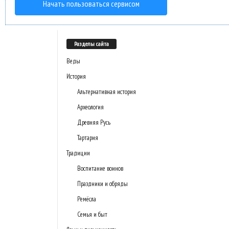
Начать пользоваться сервисом
Разделы сайта
Веды
История
Альтернативная история
Археология
Древняя Русь
Тартария
Традиции
Воспитание воинов
Праздники и обряды
Ремёсла
Семья и быт