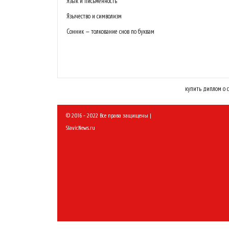
Язык и письменность
Язычество и символизм
Сонник — толкование снов по буквам
купить диплом о 
© 2016 - 2022 Все права защищены |
SlavicNews.ru