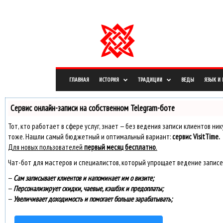
СРЕДА, 23 МАРТА, 2022
РЕГИСТРАЦИЯ / АВТОРИЗАЦИЯ
О САЙТЕ
ПРАВОО
И
н
ф
о
р
м
а
ц
и
о
ГЛАВНАЯ
ИСТОРИЯ
ТРАДИЦИИ
ВЕДЫ
ЯЗЫК И
н
н
ы
й
Сервис онлайн-записи на собственном Telegram-боте
п
о
р
Тот, кто работает в сфере услуг, знает — без ведения записи клиентов ни
т
тоже. Нашли самый бюджетный и оптимальный вариант:
сервис VisitTime.
а
л
Для новых пользователей
первый месяц бесплатно
.
Чат-бот для мастеров и специалистов, который упрощает ведение записе
—
Сам записывает клиентов и напоминает им о визите;
—
Персонализирует скидки, чаевые, кэшбэк и предоплаты;
—
Увеличивает доходимость и помогает больше зарабатывать;