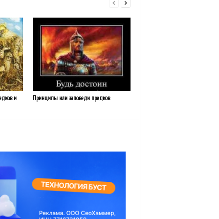
едков и
Принципы или заповеди предков