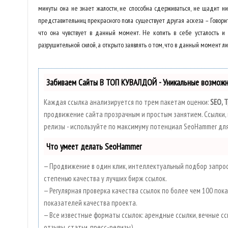
минуты она не знает жалости, не способна сдерживаться, не щадит ни
представительниц прекрасного пола существует другая аскеза – Говорит
что она чувствует в данный момент. Не копить в себе усталость и 
разрушительной силой, а открыто заявлять о том, что в данный момент л
Забиваем Сайты В ТОП КУВАЛДОЙ - Уникальные возмож
Каждая ссылка анализируется по трем пакетам оценки:
SEO, 
продвижение сайта прозрачным и простым занятием. Ссылки, в
релизы - используйте по максимуму потенциал SeoHammer дл
Что умеет делать SeoHammer
— Продвижение в один клик, интеллектуальный подбор запросо
степенью качества у лучших бирж ссылок.
— Регулярная проверка качества ссылок по более чем 100 по
показателей качества проекта.
— Все известные форматы ссылок: арендные ссылки, вечные сс
отзывы, статьи, пресс-релизы).