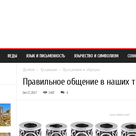
О САЙТЕ
ПРАВООБЛАДАТЕЛЯМ
ОБРАТНАЯ СВЯЗЬ
ВЕДЫ
ЯЗЫК И ПИСЬМЕННОСТЬ
ЯЗЫЧЕСТВО И СИМВОЛИЗМ
СОНН
Домой
Традиции
Праздники и обряды
Правильное общение в наших 
Окт 17, 2017
1487
0
Удача улыбнется вам!