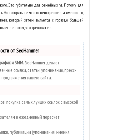
кого. Это губительно для семейных уз. Потому для
ь. Но говорить не что-то неискреннее, а именно то,
гнев, который затем выльется с гораздо большей
ишает её покоя, что тревожит её.
ности от SeoHammer
Трафик и SMM.
SeoHammer делает
ечные ссылки, статьи, упоминания, пресс-
я продвижения вашего сайта.
в, покупка самых лучших ссылок с высокой
казателям и ежедневный пересчет
ылки, публикации (упоминания, мнения,