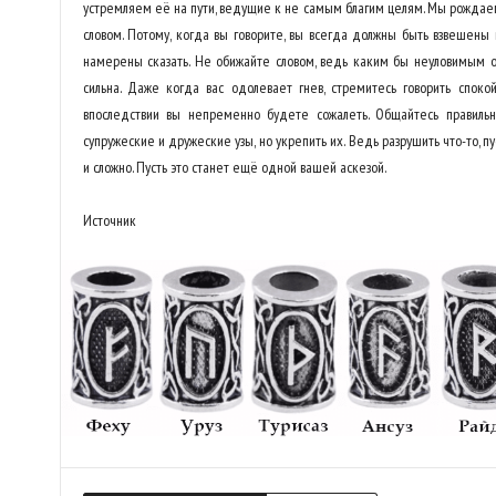
устремляем её на пути, ведущие к не самым благим целям. Мы рождаем 
словом. Потому, когда вы говорите, вы всегда должны быть взвешены и
намерены сказать. Не обижайте словом, ведь каким бы неуловимым он
сильна. Даже когда вас одолевает гнев, стремитесь говорить споко
впоследствии вы непременно будете сожалеть. Общайтесь правильно
супружеские и дружеские узы, но укрепить их. Ведь разрушить что-то, 
и сложно. Пусть это станет ещё одной вашей аскезой.
Источник