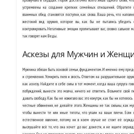
прозвучало в сердцах. Порой достаточно всего лишь одного слова, чт
устремлены на создание крепких семейных отношений. Обратите в
взаимных обид становятся поступки, как слова. Ваша речь, что напол
жестокий вид оружия, которое вы, как бы не пытались убедить 
контролировать. Негативные эмоции пропитывают вас, словно сальное м
так говорят нам Веды.
Аскезы для Мужчин и Женщ
Мужчина обязан быть основой семьи, фундаментом. И именно ему предс
и стремления. Усмирить гнев и злость. Ответом на разрушительное ору
как аскезу. Найдите в себе силы в тот момент, когда ваша супруга го
побуждений, вынести это молча, ничего не ответить. Возьмите свой гн
давать свободу. Как бы не изжигало вас это изнутри, как бы ни хотелос
честные обвинения, не делайте этого. Женщины не так сильны, как м
чтобы вынести те или иные тяготы, что упали на ваши плечи. Если о
естественное явление, потому ни в коем случае не стоит её осужда
выслушайте всё то, что она хочет до вас донести, и не ищите оправда