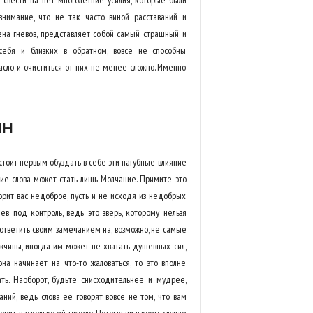
о свести на нет многолетние усилия, которые были
нимание, что не так часто виной расставаний и
нена гневов, представляет собой самый страшный и
себя и близких в обратном, вовсе не способны
асло, и очиститься от них не менее сложно. Именно
ин
тоит первым обуздать в себе эти пагубные влияние
жие слова может стать лишь Молчание. Примите это
ворит вас недоброе, пусть и не исходя из недобрых
ев под контроль, ведь это зверь, которому нельзя
ь ответить своим замечанием на, возможно, не самые
ужчины, иногда им может не хватать душевных сил,
на начинает на что-то жаловаться, то это вполне
ть. Наоборот, будьте снисходительнее и мудрее,
ний, ведь слова её говорят вовсе не том, что вам