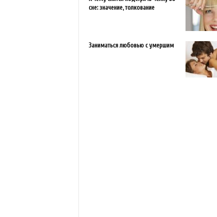
сне: значение, толкование
Заниматься любовью с умершим