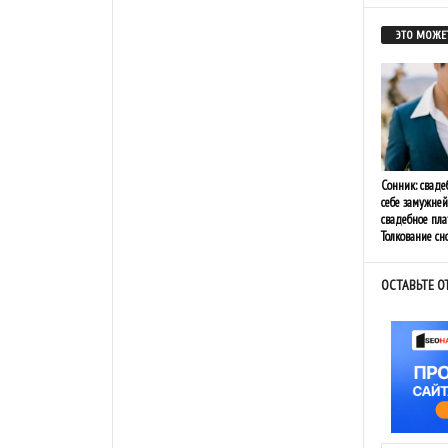
ЭТО МОЖЕТ
Сонник: сваде
себе замужней
свадебное плат
Толкование сн
ОСТАВЬТЕ О