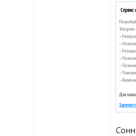
Сервис 
Попробуй
Telegram-
— Разгруз
— Позволи
— Разошле
— Позволи
— Позвол
— Поможет
— Включае
Для новы
Зарегист
Сонн