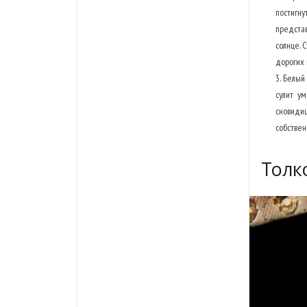
постигн
представ
солнце. 
дорогих 
Белый 
сулит ум
сновиди
собствен
Толк