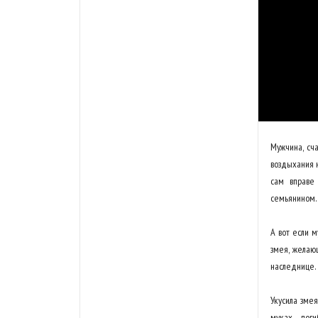
Мужчина, сч
воздыхания н
сам вправе
семьянином.
А вот если м
змея, желаю
наследнице.
Укусила змея
муках, пог