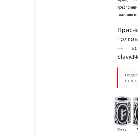
предпринима
содеянного.
Присн
толков
— вс
SlavicN
Подел
ответ