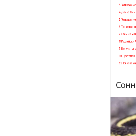
3
Толкование
4
Дениз Лин
5
Толкование
6
Трактовка 
7
Сонник ма
8
Российский
9
Величина 
10
Цвет змеи
11
Толковани
Сонн