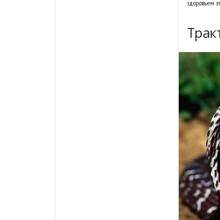
здоровьем э
Трак