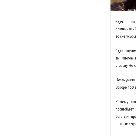
Здесь трак
причинивший 
во сне укусил
Едва ощутим
вы многое п
сторону. Не с
Незамужняя 
Вскоре после
К чему сни
произойдет 
богатым пр
нежными чувс