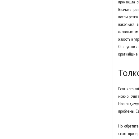
произошла о
Вначале реп
потом резко 
накопился в
ласковых зм
жалость и уг
Она усыпляе
кратчайшие 
Толк
Если кого-ли
можно счита
Нострадамус
проблемы. С
Но обратите
стоит прове