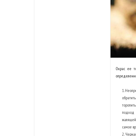
Окрас ее т
определенно
Неопре
обратить
торопит
подход 
жалящей
самое вр
Черна