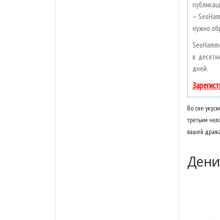
публикаци
— SeoHam
нужно об
SeoHamme
в десятк
дней.
Зарегист
Во сне укуси
третьим чел
вашей дража
Дени