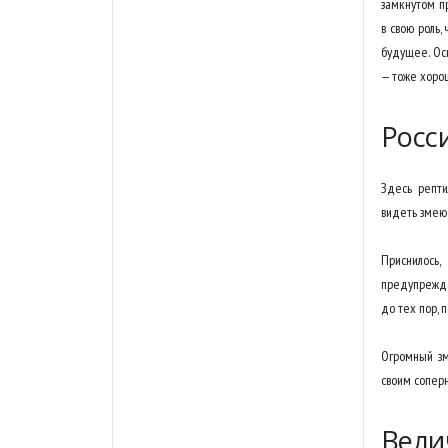
замкнутом пр
в свою роль,
будущее. Ос
— тоже хоро
Росс
Здесь репт
видеть змею 
Приснилось
предупрежда
до тех пор, 
Огромный зм
своим сопер
Вели