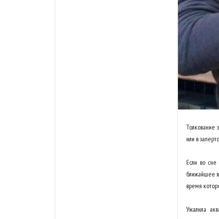
Толкование з
или в заперт
Если во сне
ближайшее вр
время котор
Ужалила ак