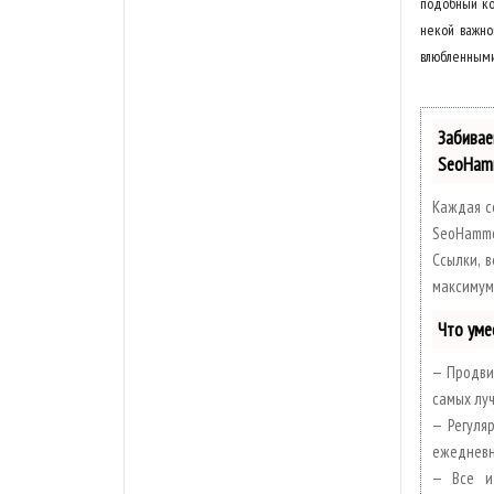
подобный ко
некой важно
влюбленными,
Забива
SeoHam
Каждая с
SeoHamme
Ссылки, в
максимум
Что уме
— Продви
самых луч
— Регуля
ежедневн
— Все и