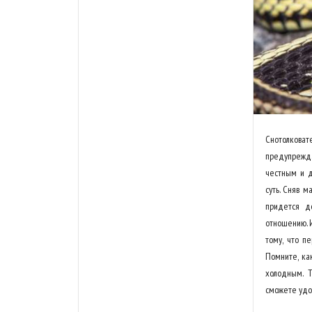
Снотолковат
предупрежда
честным и д
суть. Сняв м
придется до
отношению. И
тому, что п
Помните, ка
холодным. Т
сможете удов