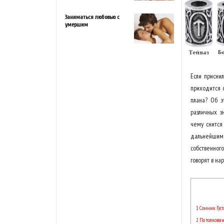
Заниматься любовью с
умершим
Если приснил
приходится 
плана? Об э
различных з
чему снится
дальнейшим
собственног
говорят в на
1
Сонник Гус
2
По толкова