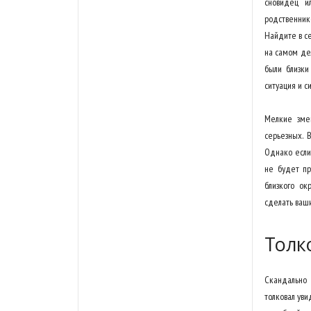
сновидец и
родственник
Найдите в се
на самом дел
были близки
ситуация и с
Мелкие змеи
серьезных. 
Однако если
не будет пре
близкого ок
сделать ваш
Толк
Скандально 
толковал уви