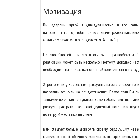
Мотивация
Вы одарены яркой индивидуальностью, и все ваш
направлены на то, чтобы так или иначе реализовать им
желанием зачастую и определяется Ваш выбор.
Но способностей – много, и они очень разнообразны. С
реализации может быть несколько. Поэтому довольно ча
необходимостью отказаться от одной возможности в пользу 
Хорошо, если у Вас хватает рассудительности сосредоточи
направить все силы на ее достижение. Плохо, если Вы пы
зайцами», не желая поступаться даже небольшими шансами 
рискуете растратить весь свой душевный потенциал впустую
по ветру. И – остаться ни с чем.
Вам следует больше доверять своему сердцу. Ему неваж
мишура, которой обычно украшена жизнь артистичных на