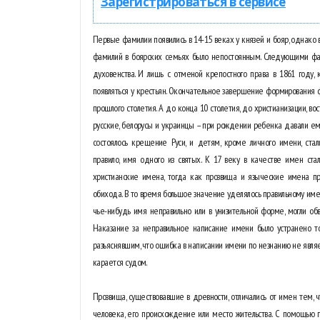
Зарегистрироваться в сервисе
Первые фамилии появились в 14-15 веках у князей и бояр, однако 
фамилий в боярских семьях было непостоянным. Следующими фа
духовенства. И лишь с отменой крепостного права в 1861 году, 
появляться у крестьян. Окончательное завершение формирования 
прошлого столетия. А до конца 10 столетия, до христианизации, в
русские, белорусы и украинцы – при рождении ребенка давали ему
состоялось крещение Руси, и детям, кроме личного имени, стал
правило, имя одного из святых. К 17 веку в качестве имен стал
христианские имена, тогда как прозвища и языческие имена п
обихода. В то время большое значение уделялось правильному име
чье-нибудь имя неправильно или в унизительной форме, могли обв
Наказание за неправильное написание имени было устранено то
разъяснявшим, что ошибка в написании имени по незнанию не явля
карается судом.
Прозвища, существовавшие в древности, отличались от имен тем, 
человека, его происхождение или место жительства. С помощью