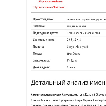
1.4
Характеристика имени Ратислав
2
Русские имена на SlavicNews.ru
Проиcхождение:
славянское, украинское, русское
Значение:
защитник славы
Подходящие цвета:
Тёмно-зелёныйКоричневый
Счастливые числа:
22
,
3
,
19
,
4
,
1
Планета:
Сатурн,Меркурий
Металл:
Уран,Олово
Знак зодиака:
♍ Дева
День недели:
Среда
Детальный анализ имен
Камни-талисманы имени Ратислав:
Аметрин, Красный Железняк
Лунный Камень, Пемза, Прозрачный Кварц, Черный Сапфир, Б
Серебро, Содалит, Стромболит, Тигровый Глаз, Черный Турма