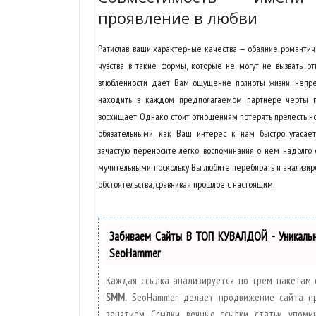
проявление в любви
Ратислав, ваши характерные качества — обаяние, романтич
чувства в такие формы, которые не могут не вызвать от
влюбленности дает Вам ощущение полноты жизни, непр
находить в каждом предполагаемом партнере черты п
восхищает. Однако, стоит отношениям потерять прелесть н
обязательными, как Ваш интерес к нам быстро угасае
зачастую переносите легко, воспоминания о нем надолго 
мучительными, поскольку Вы любите перебирать и анализи
обстоятельства, сравнивая прошлое с настоящим.
Забиваем Сайты В ТОП КУВАЛДОЙ - Уникаль
SeoHammer
Каждая ссылка анализируется по трем пакетам 
SMM.
SeoHammer делает продвижение сайта п
занятием. Ссылки, вечные ссылки, статьи, упоми