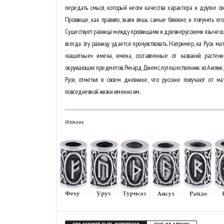
передать смысл, который несли качества характера и другие сво
Прозвище, как правило, знали лишь самые близкие, и получить ег
Существует разница между прозвищами и древнерусскими языческ
всегда эту разницу удается прочувствовать. Например, на Руси м
«защитные» имена, имена, составленные от названий растени
окружающих предметов. Ричард Джемс, путешественник из Англии, 
Руси, отметил в своем дневнике, что русские получают от ма
повседневной жизни именно им.
Источник