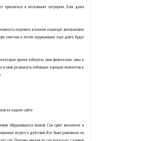
 присниться в нескольких ситуациях. Если дама
зможность пережить в ночном кошмаре внеплановое
ошую сплетню, и потом окружающие еще долго будут
 некоторое время поберечь свои физические силы и
и в свою реальность побольше хороших моментов и,
.
вол обрушившихся планов. Сон сулит внезапное и
рованных встреч и действий. Все было разложено по
ает сон. Поэтому, увидев во сне выкидыш с кровью