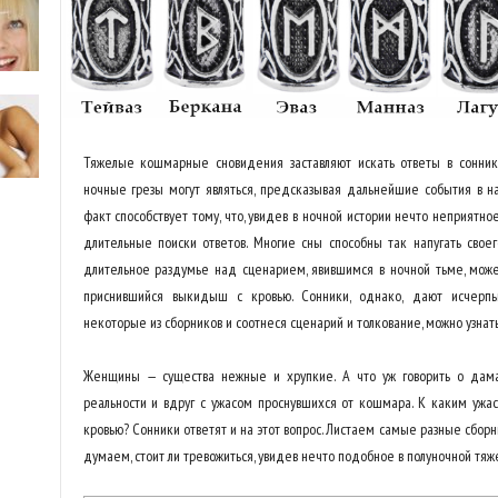
Тяжелые кошмарные сновидения заставляют искать ответы в сонника
ночные грезы могут являться, предсказывая дальнейшие события в н
факт способствует тому, что, увидев в ночной истории нечто неприятн
длительные поиски ответов. Многие сны способны так напугать своег
длительное раздумье над сценарием, явившимся в ночной тьме, может
приснившийся выкидыш с кровью. Сонники, однако, дают исчерп
некоторые из сборников и соотнеся сценарий и толкование, можно узнат
Женщины — существа нежные и хрупкие. А что уж говорить о дам
реальности и вдруг с ужасом проснувшихся от кошмара. К каким уж
кровью? Сонники ответят и на этот вопрос. Листаем самые разные сбор
думаем, стоит ли тревожиться, увидев нечто подобное в полуночной тяже