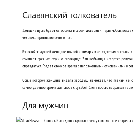
Славянский толкователь
Девушка пусть будет осторожна в своем доверии к парням. Сон, когд
человека противоположного пола.
Взрослой замужней женщине ночной кошмар является, желая открыть гла
сочиняет грязные слухи о сновидице. Эти небылицы испортят репута
оправдаться. Грядет сложное время с напряженными отношениями в се
Сон, в котором женщина видела зародыш, намекает, что планам не с
самое удачное время для спора с судьбой. Стоит просто набраться терпен
Для мужчин