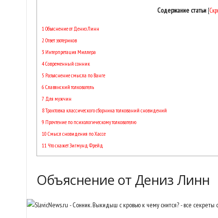
Содержание статьи
[
Скр
1
Объяснение от Дениз Линн
2
Ответ эзотериков
3
Интерпретация Миллера
4
Современный сонник
5
Разъяснение смысла по Ванге
6
Славянский толкователь
7
Для мужчин
8
Трактовка классического сборника толкований сновидений
9
Прочтение по психологическому толкователю
10
Смысл сновидения по Хассе
11
Что скажет Зигмунд Фрейд
Объяснение от Дениз Линн