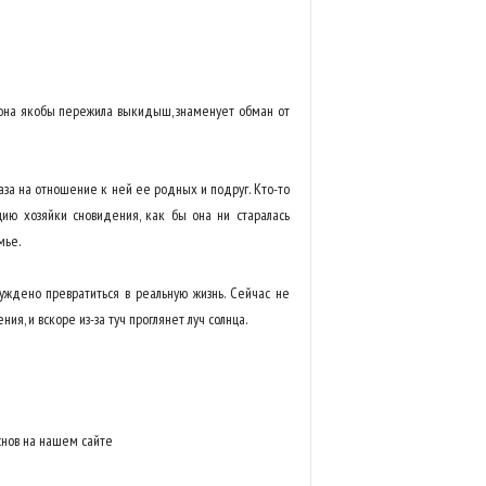
а она якобы пережила выкидыш, знаменует обман от
за на отношение к ней ее родных и подруг. Кто-то
цию хозяйки сновидения, как бы она ни старалась
мье.
уждено превратиться в реальную жизнь. Сейчас не
ия, и вскоре из-за туч проглянет луч солнца.