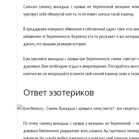
Согласно соннику, выкидыш с кровью не беременной женщине может
чувствует себя обманутой кем-то, то ей может сниться такой кошмар.
В преддверии неверного обвинения в собственный адрес тоже есть во
избавление от беременности. Вероятно, кто-то расскажет о вас нехор
думать, что слышали реальную историю.
Если приснился выкидыш с кровью при беременности, сонник советует
душевные. Вам необходим отдых и умиротворение. Постарайтесь внест
конечно же, не воскрешайте в памяти свой ночной кошмар снова и снова
Ответ эзотериков
По этому соннику выкидыш с кровью у женщины не беременной — сим
довольно болезненное разрушение всех, казалось бы, тщательно сплани
полочкам. Но судьба злобно усмехнется и наведет свой порядок, намек