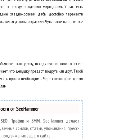
ьезно к предупреждению мироздания. У вас есть
и даже хладнокровием, дабы достойно перенести
кажется довольно кратким. Чуть позже начнете все
ясняет как угрозу, исходящую от кого-то из ее
ачает, что девушку предаст подруга или друг. Такой
делать просто необходимо. Через некоторое время
елям.
ности от SeoHammer
:
SEO, Трафик и SMM.
SeoHammer делает
вечные ссылки, статьи, упоминания, пресс-
я продвижения вашего сайта.