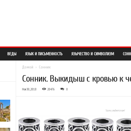
О САЙТЕ
ПРАВООБЛАДАТЕЛЯМ
ОБРАТНАЯ СВЯЗЬ
ВЕДЫ
ЯЗЫК И ПИСЬМЕННОСТЬ
ЯЗЫЧЕСТВО И СИМВОЛИЗМ
СОНН
Домой
Сонник
Сонник. Выкидыш с кровью к ч
Ноя 30, 2018
20476
0
Удача улыбнется вам!