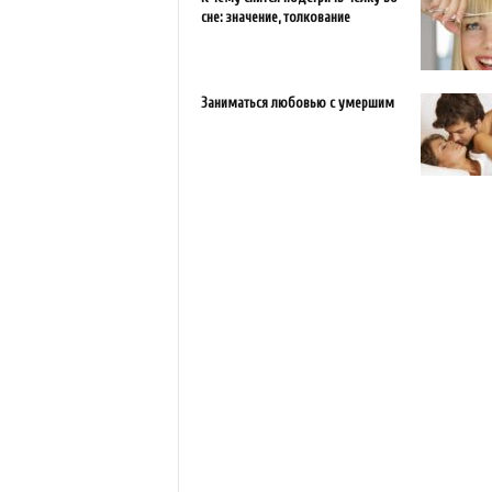
сне: значение, толкование
Заниматься любовью с умершим