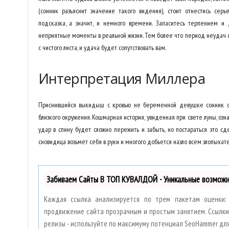
(сонник разъяснит значение такого видения), стоит отнестись сер
подсказка, а значит, и немного времени. Запаситесь терпением 
неприятные моменты в реальной жизни. Тем более что период неудач о
с чистого листа, и удача будет сопутствовать вам.
Интерпретация Миллера
Приснившийся выкидыш с кровью не беременной девушке сонник объ
близкого окружения. Кошмарная история, увиденная при свете луны, озн
удар в спину будет сложно пережить и забыть, но постараться это с
сновидица возьмет себя в руки и многого добьется назло всем злопыхат
Забиваем Сайты В ТОП КУВАЛДОЙ - Уникальные возмож
Каждая ссылка анализируется по трем пакетам оценки
продвижение сайта прозрачным и простым занятием. Ссылки, 
релизы - используйте по максимуму потенциал SeoHammer дл