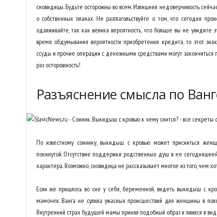
сновидицы. Будьте осторожны во всем. Излишняя недоверчивость сейча
о собственных планах. Не разглагольствуйте о том, что сегодня пр
одалживайте, так как велика вероятность, что больше вы не увидите 
время обдумывания вероятности приобретения кредита, то этот зна
ссуды и прочие операции с денежными средствами могут закончиться 
раз осторожность!
Разъяснение смысла по Ванг
По известному соннику, выкидыш с кровью может присниться женщ
покинутой. Отсутствие поддержки родственных душ в ее сегодняшне
характера. Возможно, сновидица не рассказывает многое из того, чем х
Если же пришлось во сне у себя, беременной, видеть выкидыш с кро
мамочек. Ванга не сулила ужасных происшествий для женщины в пол
Внутренний страх будущей мамы принял подобный образ и явился в ви