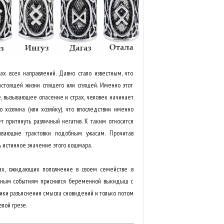
х всех направлений. Давно стало известным, что
астоящей жизни спящего или спящей. Именно этот
ое, вызывающее опасение и страх, человек начинает
о хозяина (или хозяйку), что впоследствии именно
 притянуть различный негатив. К таким относится
ывающие трактовки подобным ужасам. Прочитав
ь истинное значение этого кошмара.
ах, ожидающих пополнение в своем семействе в
асным событиям приснился беременной выкидыш с
ники разъяснения смысла сновидений и только потом
лой грезе.