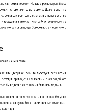
с не считается пороком. Меньше распространяйтесь
оисходит за стенами вашего дома. Даже денег не
этих финансов. Если сон о выкидыше привиделся во
к мироздания намекает, что сейчас всевозможные
плачевно для сновидицы. Осторожность и еще много
е
ине или девушке, если та чувствует себя всеми
й ситуации приводит к кошмарным снам подобного
отела бы поделиться со своими близкими людьми.
вью, сонник спешит успокоить настоящих будущих
ожении, столкнувшейся с таким ночным видением.
де кошмара.