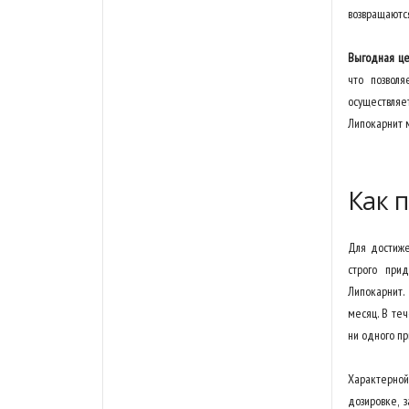
возвращаютс
Выгодная це
что позволя
осуществляет
Липокарнит м
Как 
Для достиже
строго прид
Липокарнит.
месяц. В те
ни одного пр
Характерной
дозировке, 