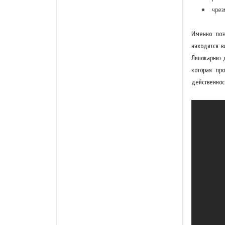
чрез
Именно поэ
находится в
Липокарнит 
которая пр
действенност