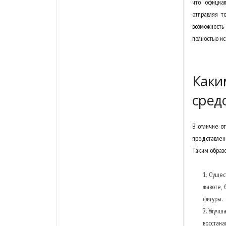
что официал
отправляя т
возможность 
полностью ис
Каки
сред
В отличие о
представлен
Таким образо
Сущес
животе, 
фигуры.
Улучша
восстана