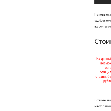
Появившись 
одобрением 
положительны
Стои
На данный
возмож
орг
официа
страны. С
рубл
Оставьте за
минут с вами