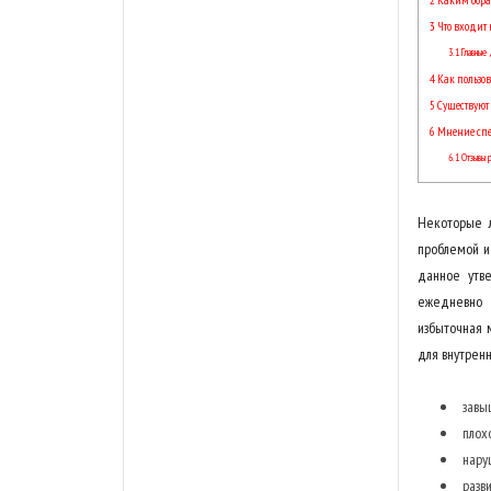
3
Что входит в
3.1
Главные 
4
Как пользов
5
Существуют
6
Мнение спец
6.1
Отзывы р
Некоторые л
проблемой и
данное утве
ежедневно 
избыточная 
для внутренн
завы
плох
нару
разв