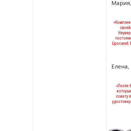
Мария,
«Комплекс
своей
Неувер
постоянн
Lipocarnit
Елена,
«После 
которые
совету 
удостовери