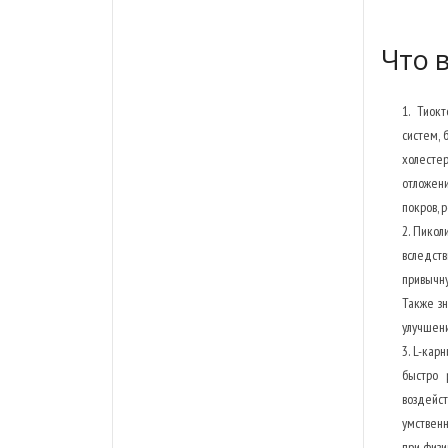
Что в
Тиокт
систем, 
холесте
отложен
покров, 
Пиколи
вследств
привычн
Также з
улучшени
L-карн
быстро 
воздейс
умственн
при физи