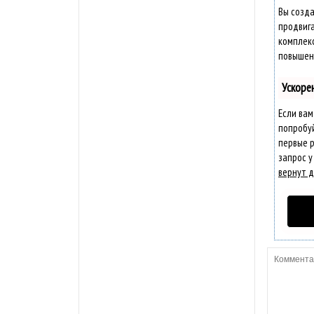
Вы созда
продвига
комплек
повышени
Ускоре
Если вам
попробу
первые р
запрос у
вернут д