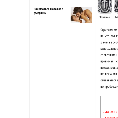
Заниматься любовью с
умершим
Стремление 
на что толь
даже нескол
колоссально
серьезным н
принимая с
позволяющих
не получили 
отчаиваться 
не пробовали
1
Стоимость и
2
Каким образ