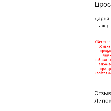
Lipoc
Дарья 
стаж р
«Желая по
обмана 
продук
явля
нейтральн
также в
провер
необходим
Отзы
Липок