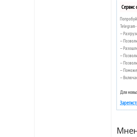
Сервис 
Попробуй
Telegram-
— Разгруз
— Позволи
— Разошле
— Позволи
— Позвол
— Поможет
— Включае
Для новы
Зарегист
Мнен