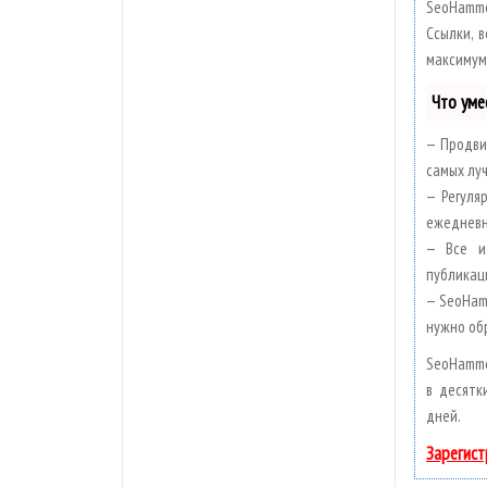
SeoHamme
Ссылки, в
максимум
Что уме
— Продви
самых луч
— Регуля
ежедневн
— Все и
публикаци
— SeoHam
нужно об
SeoHamme
в десятк
дней.
Зарегист