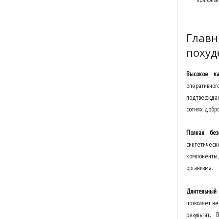
Глав
похуд
Высокое к
оперативног
подтвержда
сотнях добр
Полная безо
синтетическ
компоненты,
организма.
Длительны
позволяет не
результат.