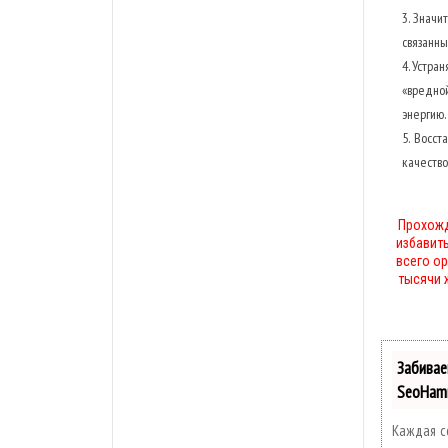
Значит
связанны
Устран
«вредно
энергию.
Восста
качество
Прохожд
избавит
всего о
тысячи 
Забива
SeoHam
Каждая с