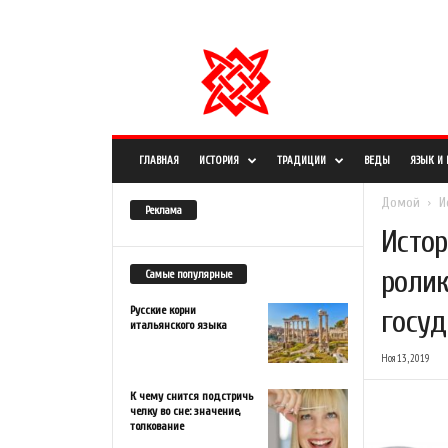
СРЕДА, 23 МАРТА, 2022
РЕГИСТРАЦИЯ / АВТОРИЗАЦИЯ
О САЙТЕ
ПРАВОО
И
н
ф
о
р
м
ГЛАВНАЯ
ИСТОРИЯ
ТРАДИЦИИ
ВЕДЫ
ЯЗЫК И
а
ц
Домой
И
Реклама
и
Истор
о
н
ролик
Самые популярные
н
ы
Русские корни
госуд
й
итальянского языка
п
Ноя 13, 2019
о
р
К чему снится подстричь
т
челку во сне: значение,
а
толкование
л