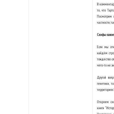
В комментари
то, что Тар
Посмотрим н
частности, т
Скифы-завое
Если мы отк
найдём стро
тождество сл
чего-то не з
Другой вопр
генетики, т
территориях
Откроем схе
книги “Исто
Чингизхана,