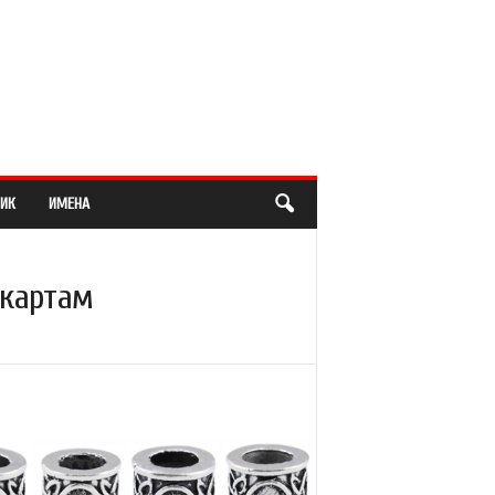
ИК
ИМЕНА
 картам