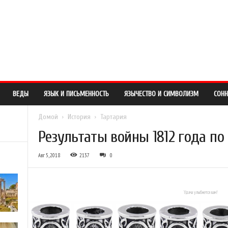
О САЙТЕ
ПРАВООБЛАДАТЕЛЯМ
ОБРАТНАЯ СВЯЗЬ
ВЕДЫ
ЯЗЫК И ПИСЬМЕННОСТЬ
ЯЗЫЧЕСТВО И СИМВОЛИЗМ
СОНН
Домой
История
Тартария
Результаты войны 1812 года по
Авг 5, 2018
2137
0
Удача улыбнется вам!