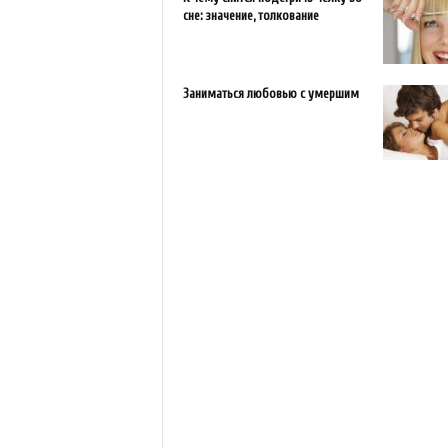
сне: значение, толкование
Заниматься любовью с умершим