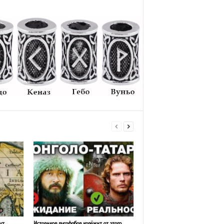
ут
Историков русофобов корёжит от этого