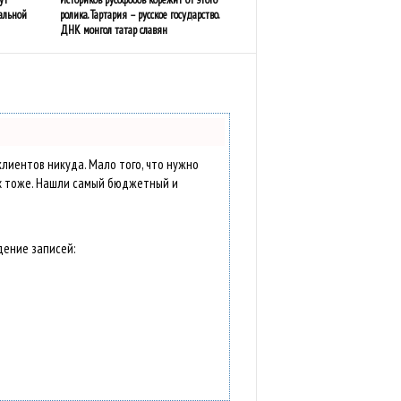
альной
ролика. Тартария – русское государство.
ДНК монгол татар славян
 клиентов никуда. Мало того, что нужно
ах тоже. Нашли самый бюджетный и
дение записей: