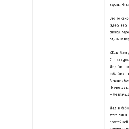
Европы, Инди
Это то само
(здесь весь
символ, пер
одним из пер
«Жили-были д
Снесла куроч
Дед бил — не
Баба била — 
А мышка бежа
Плачет дед, 
— Не плачь, д
Дед и бабка
этого они и
простейшей 
почему мышк