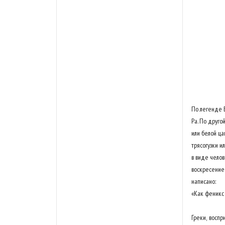
По легенде Б
Ра. По друго
или белой ца
трясогузки и
в виде челов
воскресение
написано:
«Как феникс 
Греки, восп