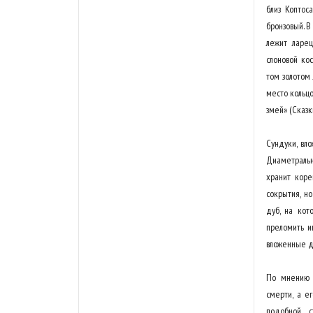
близ Коптос
бронзовый. В
лежит ларец
слоновой ко
том золотом 
место кольцо
змей» (Сказки
Сундуки, вл
Диаметральн
хранит коре
сокрытия, н
дуб, на кот
преломить иг
вложенные др
По мнению А
смерти, а е
подобной с