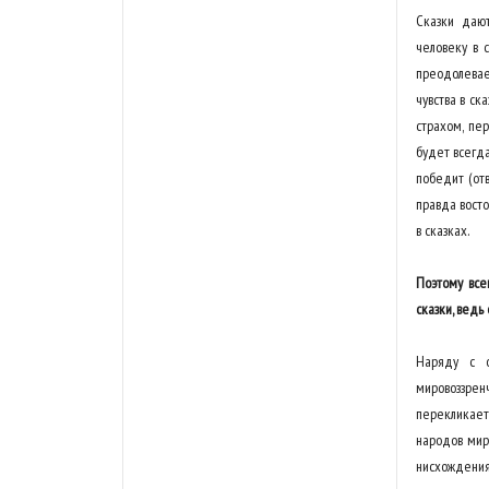
Сказки даю
человеку в с
преодолева
чувства в ск
страхом, пе
будет всегда
победит (отв
правда восто
в сказках.
Поэтому все
сказки, ведь
Наряду с о
мировоззре
перекликает
народов мира
нисхождени