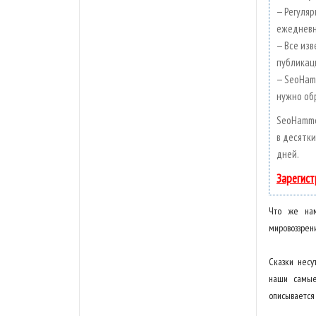
— Регуляр
ежедневн
— Все изв
публикаци
— SeoHamm
нужно об
SeoHamme
в десятки
дней.
Зарегист
Что же нам
мировоззрен
Сказки несу
наши самые 
описывается 