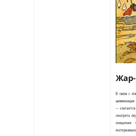
Жар-
В связи с э
цивилизации 
— считается
смотреть гл
очищения ч
материальног