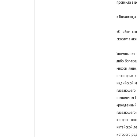
проникла в ц
в Византии, 
«О яйце св
скорлупа аки
Упоминания о
либо бог-пр
мифов яйцо,
некоторых ле
индийской м
плавающего
появляется 
«рожденный 
плавающего в
которого воз
китайской л
которого ро