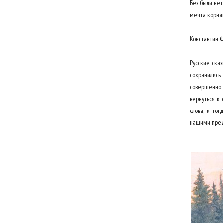
Без были нет
мечта корням
Константин 
Русские ска
сохранились 
совершенно 
вернуться к 
слова, и то
нашими пре