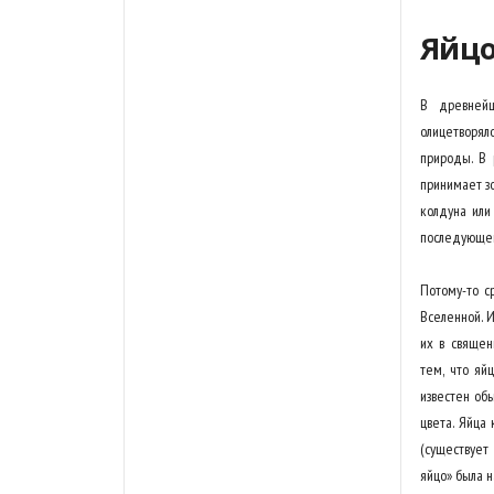
Яйц
В древнейш
олицетворял
природы. В 
принимает з
колдуна или
последующей 
Потому-то с
Вселенной. 
их в священ
тем, что яй
известен об
цвета. Яйца 
(существует
яйцо» была н