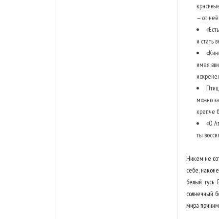
красивые
— от неё
«Ест
и стать 
«Кин
имея вви
искренен
Птиц
можно за
крепче б
«О А
ты восси
Никем не сот
себе, наконе
белый гусь 
солнечный б
мира принима