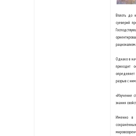
Вплоть до к
суеверий пр
Господствую
ориентирова
рационализм.
Однако в на
приходит о
определяет 
разрыв с ним
«Изучение с
знания свойс
Именно в «
сохранённы
мировоззрен