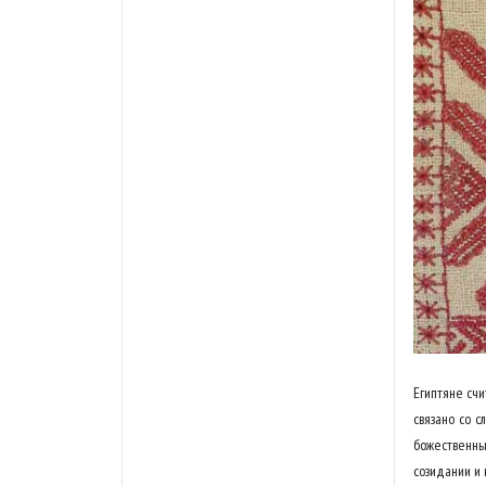
Египтяне счи
связано со с
божественны
созидании и 