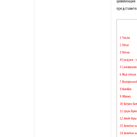
цивилизаци
представите
1
Числа
2
Яйцо
3
Репка
4
Сундуки — 
5
Символизм
6
Жар-птица
7
Внутренний 
8
Колобок
9
Яблоко
10
Батрак Ба
11
Царь Горох
12
Змей-Гор
13
Заметки н
14
Заметки н