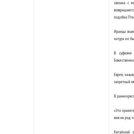
связана с м
возвращаются
подобно Птиц
Иранцы знал
натура ее бы
В суфизме 
Божественной
Евреи, назыв
запретный пл
В раннехрис
«Это хранит
жив ни род ч
Китайский 