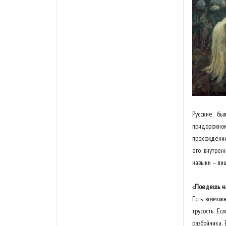
Русские бы
придорожно
прохождении
его внутрен
навыки — лиш
«
Поедешь на
Есть возможн
трусость. Е
разбойника.