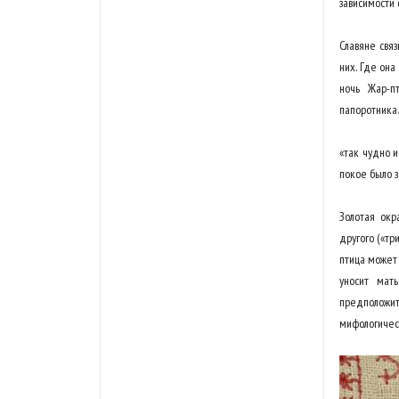
зависимости 
Славяне связ
них. Где она
ночь Жар-п
папоротника.
«так чудно и
покое было 
Золотая окр
другого («тр
птица может 
уносит мать
предположи
мифологическ