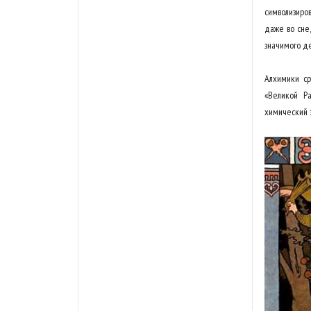
символизиро
даже во сне
значимого д
Алхимики ср
«Великой Р
химический э