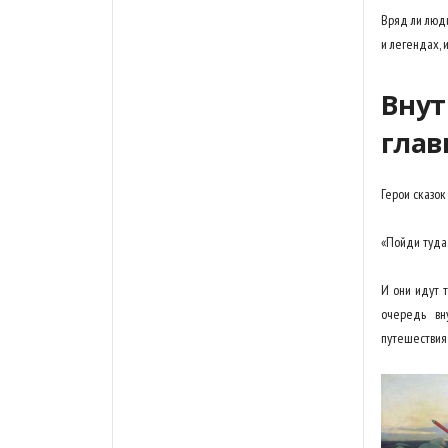
Вряд ли люди
и легендах, 
Внут
глав
Герои сказок
«Пойди туда,
И они идут т
очередь вн
путешествия 