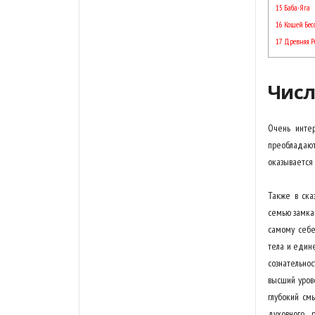
15
Баба-Яга
16
Кощей Бес
17
Древняя 
Числ
Очень интер
преобладают 
оказывается 
Также в ска
семью замкам
самому себе
тела и едине
сознательнос
высший уров
глубокий см
духовного 