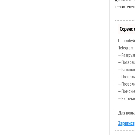
первостепен
Сервис 
Попробуйт
Telegram-
— Разгруз
— Позволи
— Разошле
— Позволи
— Позвол
— Поможет
— Включае
Для новы
Зарегист