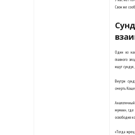
Свои же соо
Сунд
вза
Один из наи
главного зл
ищут сундук,
Внутри сунд
смерть Кощея
Аналогичный
мумии», где
освободив к
«Тогда жрец 