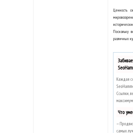
Ценность с
мировоззре
исторически
Поскольку в
различных ку
Забивае
SeoHam
Каждая с
SeoHamme
Ссылки, в
максимум
Что уме
— Продви
самых луч