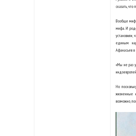
сказать, что
Вообще мифо
мифа. И род
установили, 
единым нар
Афанасьев в 
«Мы не раз 
индоевропей
Но поскольк
жизненные и
возможно, по