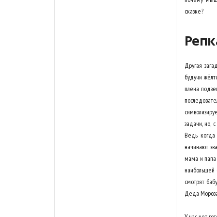
сказке?
Репк
Другая зага
будучи жёлто
плена подзем
последоват
символизиру
задачи, но, 
Ведь когда 
начинают зва
мама и папа 
наибольшей 
смотрят баб
Деда Мороза 
У нас нет го