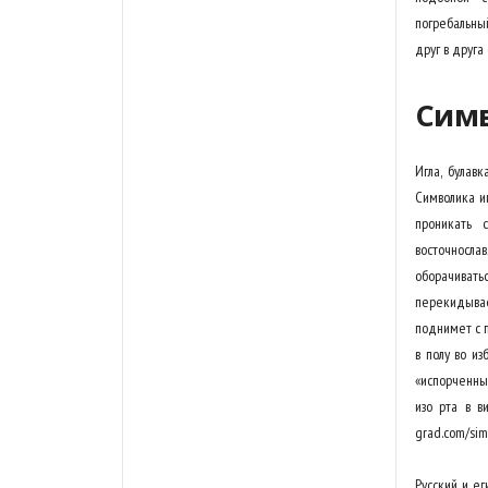
погребальны
друг в друга
Сим
Игла, булав
Символика иг
проникать 
восточносла
оборачиватьс
перекидывае
поднимет с п
в полу во и
«испорченны
изо рта в в
grad.com/simv
Русский и е